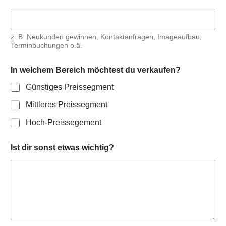
z. B. Neu­kun­den gewin­nen, Kon­takt­an­fra­gen, Image­auf­bau,
Ter­min­bu­chun­gen o.ä.
In wel­chem Bereich möch­test du ver­kau­fen?
Güns­ti­ges Preis­seg­ment
Mitt­le­res Preis­seg­ment
Hoch-Preis­se­ge­ment
Ist dir sonst etwas wich­tig?