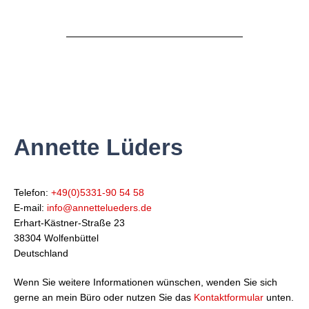
Annette Lüders
Tele­fon:
+49(0)5331-90 54 58
E-mail:
info@annettelueders.de
Erhart-Käst­ner-Stra­ße 23
38304 Wol­fen­büt­tel
Deutsch­land
Wenn Sie wei­te­re Infor­ma­tio­nen wün­schen, wen­den Sie sich
ger­ne an mein Büro oder nut­zen Sie das
Kon­takt­for­mu­lar
unten.