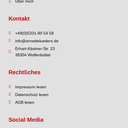
Über mich
Kontakt
+49(0)5331-90 54 58
info@annettelueders.de
Erhart-Käst­ner-Str. 23
38304 Wol­fen­büt­tel
Rechtliches
Impres­sum lesen
Daten­schutz lesen
AGB lesen
Social Media