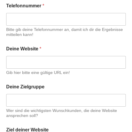
Tele­fon­num­mer
*
Bit­te gib dei­ne Tele­fon­num­mer an, damit ich dir die Ergeb­nis­se
mit­tei­len kann!
Dei­ne Web­site
*
Gib hier bit­te eine gül­ti­ge URL ein!
Dei­ne Ziel­grup­pe
Wer sind die wich­tigs­ten Wunsch­kun­den, die dei­ne Web­site
anspre­chen soll?
Ziel dei­ner Web­site